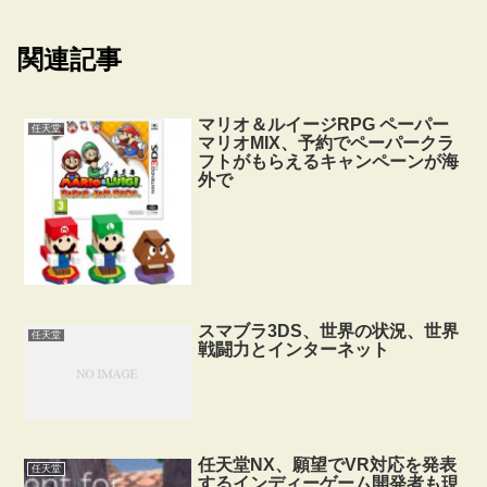
関連記事
マリオ＆ルイージRPG ペーパー
任天堂
マリオMIX、予約でペーパークラ
フトがもらえるキャンペーンが海
外で
スマブラ3DS、世界の状況、世界
任天堂
戦闘力とインターネット
任天堂NX、願望でVR対応を発表
任天堂
するインディーゲーム開発者も現