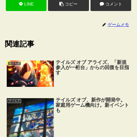
LINE
コピー
コメント
ゲームメモ
関連記事
テイルズ オブ アライズ、「新規
テイルズ
参入が一桁台」からの回復を目指
す
テイルズ オブ、新作が開発中。
テイルズ
家庭用ゲーム機向け。新イベント
も