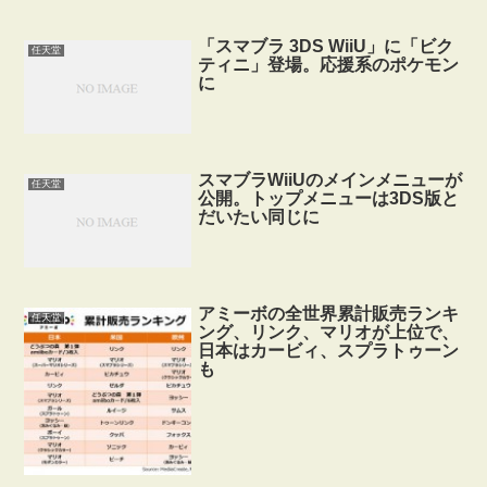
「スマブラ 3DS WiiU」に「ビク
任天堂
ティニ」登場。応援系のポケモン
に
スマブラWiiUのメインメニューが
任天堂
公開。トップメニューは3DS版と
だいたい同じに
アミーボの全世界累計販売ランキ
任天堂
ング、リンク、マリオが上位で、
日本はカービィ、スプラトゥーン
も