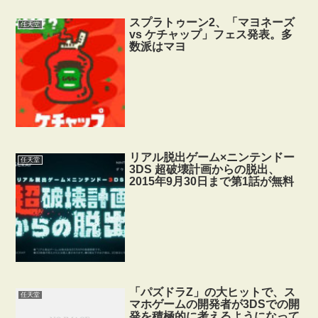
スプラトゥーン2、「マヨネーズ
任天堂
vs ケチャップ」フェス発表。多
数派はマヨ
リアル脱出ゲーム×ニンテンドー
任天堂
3DS 超破壊計画からの脱出、
2015年9月30日まで第1話が無料
「パズドラZ」の大ヒットで、ス
任天堂
マホゲームの開発者が3DSでの開
発を積極的に考えるようになって