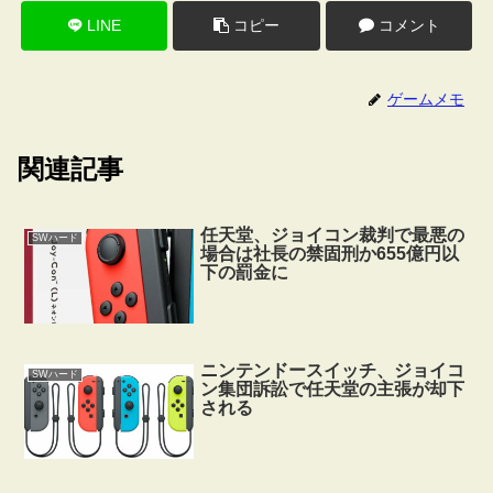
LINE
コピー
コメント
ゲームメモ
関連記事
任天堂、ジョイコン裁判で最悪の
SWハード
場合は社長の禁固刑か655億円以
下の罰金に
ニンテンドースイッチ、ジョイコ
SWハード
ン集団訴訟で任天堂の主張が却下
される