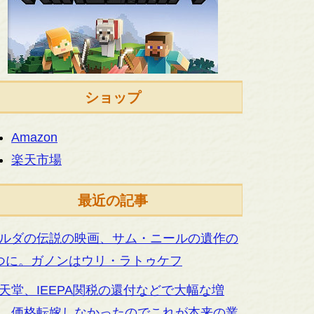
ショップ
Amazon
楽天市場
最近の記事
ルダの伝説の映画、サム・ニールの遺作の
つに。ガノンはウリ・ラトゥケフ
天堂、IEEPA関税の還付などで大幅な増
。価格転嫁しなかったのでこれが本来の業