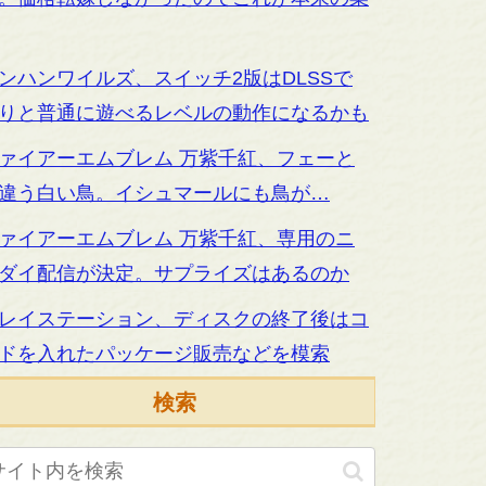
ンハンワイルズ、スイッチ2版はDLSSで
りと普通に遊べるレベルの動作になるかも
ァイアーエムブレム 万紫千紅、フェーと
違う白い鳥。イシュマールにも鳥が…
ァイアーエムブレム 万紫千紅、専用のニ
ダイ配信が決定。サプライズはあるのか
レイステーション、ディスクの終了後はコ
ドを入れたパッケージ販売などを模索
検索