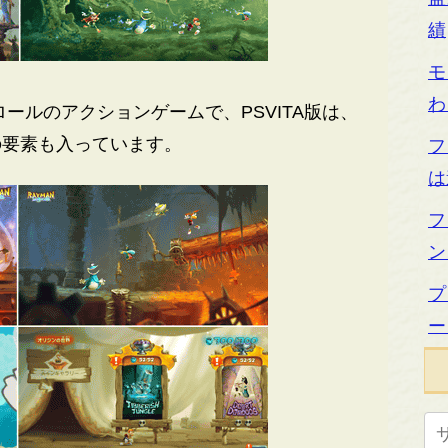
績
モ
わ
ールのアクションゲームで、PSVITA版は、
の要素も入っています。
フ
は
フ
ン
プ
ー