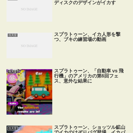
ディスクのデザインがイカす
スプラトゥーン、イカ人形を撃
任天堂
つ、ブキの練習場の動画
スプラトゥーン、「自動車 vs 飛
任天堂
行機」のアメリカの第6回フェ
ス、意外な結果に
スプラトゥーン、ショッツル鉱山
任天堂
でイカのけぞりバグ登場。イカバ