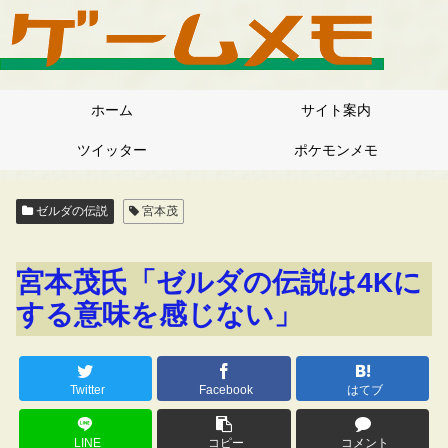
ホーム
サイト案内
ツイッター
ポケモンメモ
ゼルダの伝説
宮本茂
宮本茂氏「ゼルダの伝説は4Kに
する意味を感じない」
Twitter
Facebook
はてブ
LINE
コピー
コメント