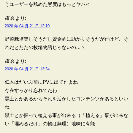
うユーザーを舐めた態度はもっとヤバイ
匿名
より:
2020 年 04 月 21 日 12:10
野菜栽培楽しそうだし資金的に助かりそうだがだけど、そ
れだとただの牧場物語じゃないの…？
匿名
より:
2020 年 04 月 21 日 13:54
低木はだいぶ前にPVに出てたよね
存在すっかり忘れてたわ
黒土とかあるからそれを活かしたコンテンツがあるといい
ね
黒土とか掘って植える事が出来る（「植える」事が出来な
い「埋めるだけ」の物は無理）地味に有能