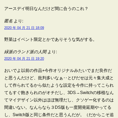
アースデイ明日なんだけど間に合うのこれ？
匿名
より:
2020 年 04 月 21 日 18:09
野菜はイベント限定とかでありそうな気がする。
緑派のランド派の人間
より:
2020 年 04 月 21 日 19:20
おいでよ以前の作品+今作オリジナルみたいでまだ良作だ
と思うんだけど、批判多いなぁ‥とびだせは元々集大成と
して作られてるから似たような設定を今作に持ってこられ
てもすぐ飽きられのがオチだし、3DS→Switchの移植なん
てマイデザイン以外はほぼ無理だし、クソゲー化するのは
間違いない。なんらなら３DS版も一度開発延期やってる
し、Switch版と同じ条件だと思うんだが。（だからこそ追