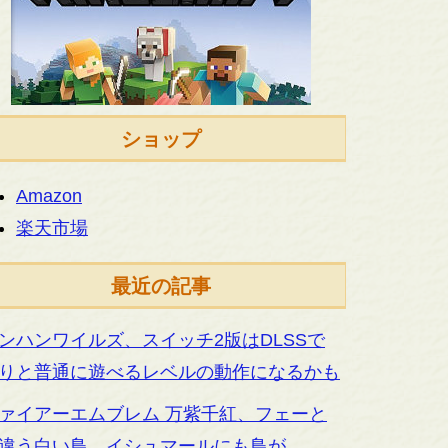
ショップ
Amazon
楽天市場
最近の記事
ンハンワイルズ、スイッチ2版はDLSSで
りと普通に遊べるレベルの動作になるかも
ァイアーエムブレム 万紫千紅、フェーと
違う白い鳥。イシュマールにも鳥が…