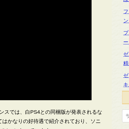
フ
ン
プ
ー
ゼ
精
ゼ
キ
レンスでは、白PS4との同梱版が発表されるな
てはかなりの好待遇で紹介されており、ソニ