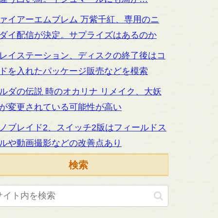
ァイアーエムブレム 万紫千紅、専用のニ
ダイ配信が決定。サプライズはあるのか
レイステーション、ディスクの終了後はコ
ドを入れたパッケージ販売などを模索
ルダの伝説 時のオカリナ リメイク、大妖
が変更されている可能性が高い
ノブレイド2、スイッチ2版はフィールドス
ルや動画撮影などの改善点あり
検索