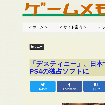
＜ ホーム ＞
＜ サイト案内 ＞
＜ 
ソニー
「デスティニー」、日本で
PS4の独占ソフトに
Twitter
Facebook
はてブ