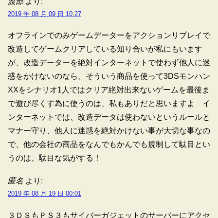
渡部
より:
2019 年 08 月 09 日 10:27
オフラインでのみゲームデーターをアクションリプレイで
改造してゲームクリアしている知り合いが私にもいます
が、改造データーを絶対インターネットで使わず他人に迷
惑をかけないのなら、そういう商品を使って3DSモンハン
XXをシナリオ1人ではクリア絶対出来ないゲームを最後ま
で遊び尽くす為に使うのは、私もありだと思いますよ イ
ンターネットでは、改造データは使わないというルールと
マナー守り、他人に迷惑を絶対かけない事が大切な事なの
で、他の会社の商品をなんでもかんでも規制して駄目とい
うのは、駄目な気がする！
匿名
より:
2019 年 08 月 19 日 00:01
３ＤＳもＰＳ３もサイバーガジェットのサーバーにアクセ