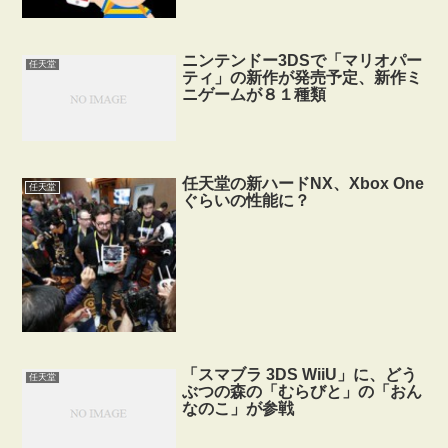
ニンテンドー3DSで「マリオパー
任天堂
ティ」の新作が発売予定、新作ミ
ニゲームが８１種類
任天堂の新ハードNX、Xbox One
任天堂
ぐらいの性能に？
「スマブラ 3DS WiiU」に、どう
任天堂
ぶつの森の「むらびと」の「おん
なのこ」が参戦