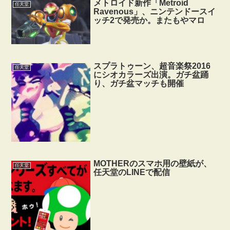
メトロイド新作「Metroid
任天堂
Ravenous」、ニンテンドースイ
ッチ2で発売か。またもやマロ
スプラトゥーン、超音楽祭2016
任天堂
にシオカラーズ出演。ガチ盆踊
り、ガチ盆マッチも開催
MOTHERのスマホ用の壁紙が、
任天堂
任天堂のLINEで配信