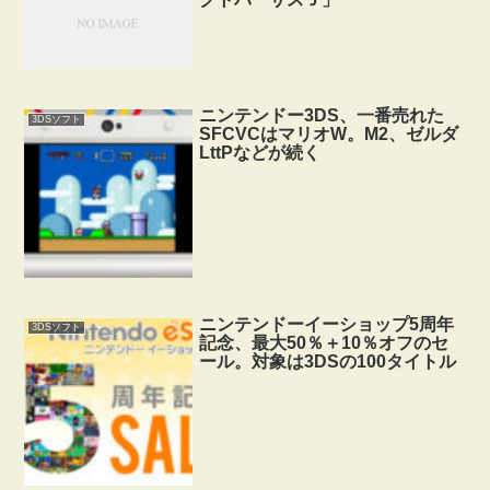
ニンテンドー3DS、一番売れた
3DSソフト
SFCVCはマリオW。M2、ゼルダ
LttPなどが続く
ニンテンドーイーショップ5周年
3DSソフト
記念、最大50％＋10％オフのセ
ール。対象は3DSの100タイトル