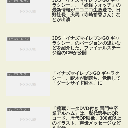
3DS「イナズマイレブンGO ギャ
イナズマイレブン
ラクシー」、「妖怪ウォッチ」の
最新情報がニコニコ生放送で、日
野社長、天馬（寺崎裕香さん）な
どが出演
3DS「イナズマイレブンGO ギャ
イナズマイレブン
ラクシー」のバージョンの違いな
どを紹介した、ファイナルステー
ジ篇のCMが公開
「イナズマイレブンGO ギャラク
イナズマイレブン
シー」、瞬木が闇落ち、覚醒して
「ダークサイド瞬木」に
「秘蔵データDVD付き 雷門中卒
イナズマイレブン
業アルバム」は、歴代選手のQR
コード、歴代OP映像、300点以上
のイラスト、声優メッセージなど
を収録