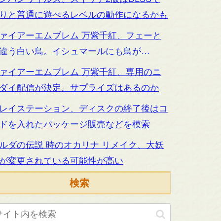
りと普通に遊べるレベルの動作になるかも
ァイアーエムブレム 万紫千紅、フェーと
違う白い鳥。イシュマールにも鳥が…
ァイアーエムブレム 万紫千紅、専用のニ
ダイ配信が決定。サプライズはあるのか
レイステーション、ディスクの終了後はコ
ドを入れたパッケージ販売などを模索
ルダの伝説 時のオカリナ リメイク、大妖
が変更されている可能性が高い
検索