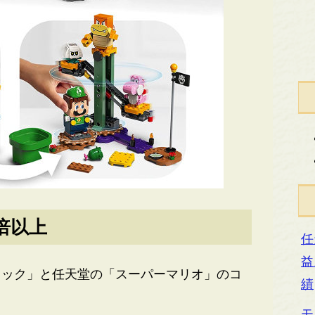
倍以上
任
益
ック」と任天堂の「スーパーマリオ」のコ
績
モ