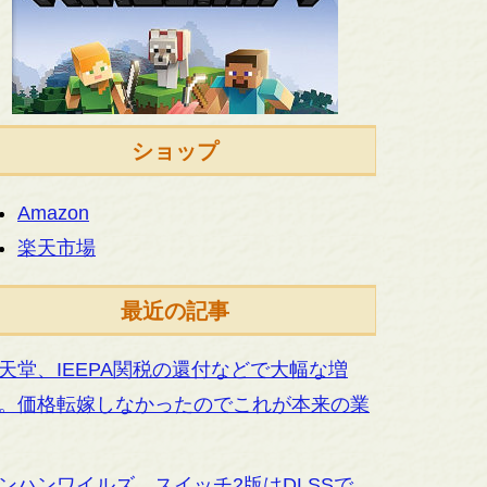
ショップ
Amazon
楽天市場
最近の記事
天堂、IEEPA関税の還付などで大幅な増
。価格転嫁しなかったのでこれが本来の業
ンハンワイルズ、スイッチ2版はDLSSで