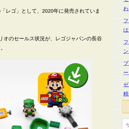
わ
レゴ」として、2020年に発売されていま
フ
は
リオのセールス状況が、レゴジャパンの長谷
フ
す。
ン
プ
ー
ゼ
精