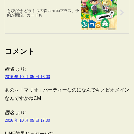
とびだせ どうぶつの森 amiiboプラス、予
約が開始。カードも
コメント
匿名
より:
2016 年 10 月 05 日 16:00
あの～「マリオ」パーティーなのになんでキノピオメイン
なんですかねCM
匿名
より:
2016 年 10 月 05 日 17:00
LINE効果じゃねーかな