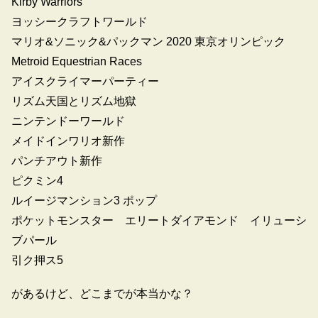
Kirby Warriors
ヨッシークラフトワールド
マリオ&ソニック&パックマン 2020 東京オリンピック
Metroid Equestrian Races
アイスクライマーパーティー
リズム天国とリズム地獄
ニンテンドーワールド
メイドインワリオ新作
パンチアウト新作
ピクミン4
ルイージマンション3 ポップ
ポケットモンスター エリートダイアモンド イリューシ
ブパール
引ク押ス5
があるけど、どこまでが本当かな？