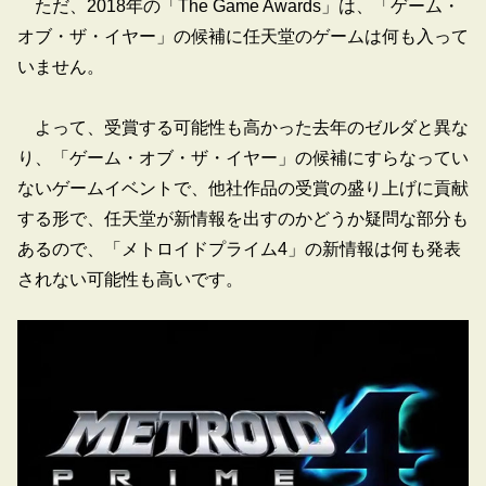
ただ、2018年の「The Game Awards」は、「ゲーム・
オブ・ザ・イヤー」の候補に任天堂のゲームは何も入って
いません。
よって、受賞する可能性も高かった去年のゼルダと異な
り、「ゲーム・オブ・ザ・イヤー」の候補にすらなってい
ないゲームイベントで、他社作品の受賞の盛り上げに貢献
する形で、任天堂が新情報を出すのかどうか疑問な部分も
あるので、「メトロイドプライム4」の新情報は何も発表
されない可能性も高いです。