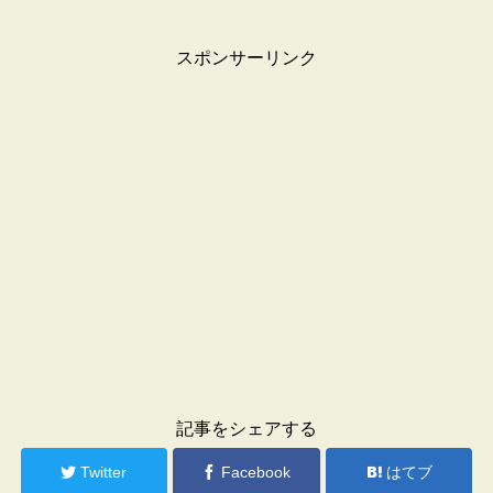
スポンサーリンク
記事をシェアする
Twitter
Facebook
はてブ