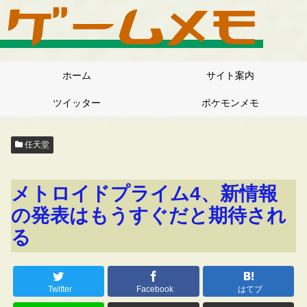
ホーム
サイト案内
ツイッター
ポケモンメモ
任天堂
メトロイドプライム4、新情報
の発表はもうすぐだと期待され
る
Twitter
Facebook
はてブ