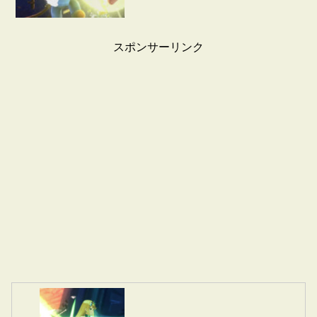
スポンサーリンク