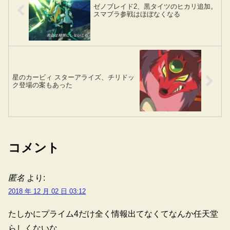
ゼノブレイド2、黒タイツのヒカリ追加。
スマブラ参戦はほぼなくなる
星のカービィ スターアライズ、チリドッ
ク登場の案もあった
コメント
匿名
より:
2018 年 12 月 02 日 03:12
たしかにプライム4だけ全く情報出てなくてなんか任天堂
らしくないな