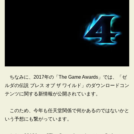
ちなみに、2017年の「The Game Awards」では、「ゼ
ルダの伝説 ブレス オブ ザ ワイルド」のダウンロードコン
テンツに関する新情報が公開されています。
このため、今年も任天堂関係で何かあるのではないかと
いう予想にも繋がっています。