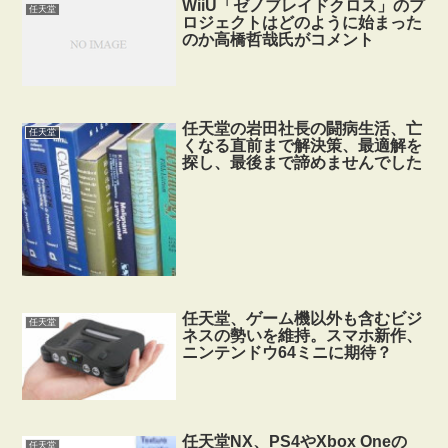
WiiU「ゼノブレイドクロス」のプ
任天堂
ロジェクトはどのように始まった
のか高橋哲哉氏がコメント
任天堂の岩田社長の闘病生活、亡
任天堂
くなる直前まで解決策、最適解を
探し、最後まで諦めませんでした
任天堂、ゲーム機以外も含むビジ
任天堂
ネスの勢いを維持。スマホ新作、
ニンテンドウ64ミニに期待？
任天堂NX、PS4やXbox Oneの
任天堂