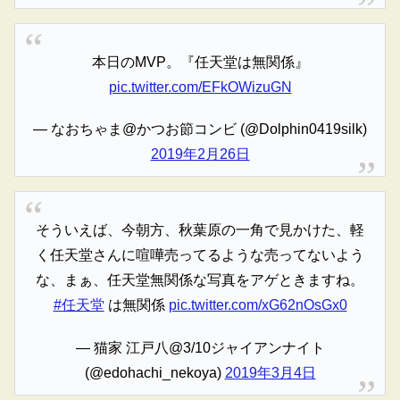
本日のMVP。『任天堂は無関係』
pic.twitter.com/EFkOWizuGN
— なおちゃま@かつお節コンビ (@Dolphin0419silk)
2019年2月26日
そういえば、今朝方、秋葉原の一角で見かけた、軽
く任天堂さんに喧嘩売ってるような売ってないよう
な、まぁ、任天堂無関係な写真をアゲときますね。
#任天堂
は無関係
pic.twitter.com/xG62nOsGx0
— 猫家 江戸八@3/10ジャイアンナイト
(@edohachi_nekoya)
2019年3月4日