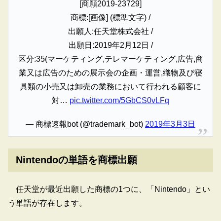
[商願2019-23729]
商標:[画像] (標準文字) /
出願人:任天堂株式会社 /
出願日:2019年2月12日 /
区分:35(マーケティング,テレマーケティング,広告,商
業又は広告のための展示会の企画・運営,織物及び寝
具類の小売又は卸売の業務において行われる顧客に
対…
pic.twitter.com/5GbCS0vLFq
— 商標速報bot (@trademark_bot)
2019年3月3日
Nintendoの単語を商標出願
任天堂が最近出願した商標の1つに、「Nintendo」とい
う単語が存在します。