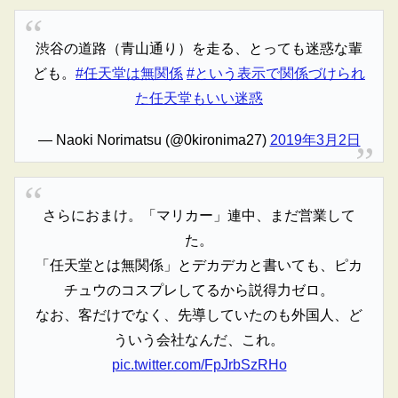
渋谷の道路（青山通り）を走る、とっても迷惑な輩
ども。
#任天堂は無関係
#という表示で関係づけられ
た任天堂もいい迷惑
— Naoki Norimatsu (@0kironima27)
2019年3月2日
さらにおまけ。「マリカー」連中、まだ営業して
た。
「任天堂とは無関係」とデカデカと書いても、ピカ
チュウのコスプレしてるから説得力ゼロ。
なお、客だけでなく、先導していたのも外国人、ど
ういう会社なんだ、これ。
pic.twitter.com/FpJrbSzRHo