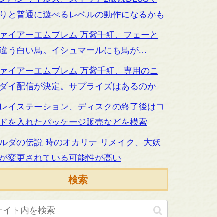
りと普通に遊べるレベルの動作になるかも
ァイアーエムブレム 万紫千紅、フェーと
違う白い鳥。イシュマールにも鳥が…
ァイアーエムブレム 万紫千紅、専用のニ
ダイ配信が決定。サプライズはあるのか
レイステーション、ディスクの終了後はコ
ドを入れたパッケージ販売などを模索
ルダの伝説 時のオカリナ リメイク、大妖
が変更されている可能性が高い
検索