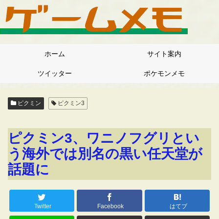
ホーム
サイト案内
ツイッター
ポケモンメモ
ピクミン
ピクミン3
ピクミン3、ワニノフグリとい
う海外では別名の黒い任天堂が
話題に
Twitter
Facebook
はてブ