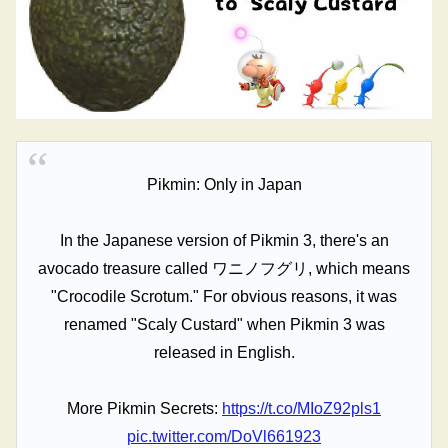
Pikmin: Only in Japan
In the Japanese version of Pikmin 3, there's an
avocado treasure called ワニノフグリ, which means
"Crocodile Scrotum." For obvious reasons, it was
renamed "Scaly Custard" when Pikmin 3 was
released in English.
More Pikmin Secrets:
https://t.co/MIoZ92pls1
pic.twitter.com/DoVl661923