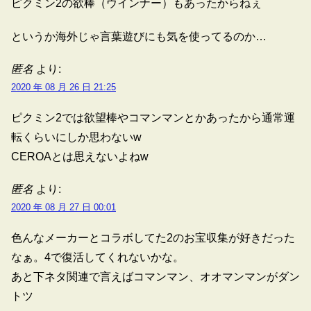
ピクミン2の欲棒（ウインナー）もあったからねぇ
というか海外じゃ言葉遊びにも気を使ってるのか…
匿名
より:
2020 年 08 月 26 日 21:25
ピクミン2では欲望棒やコマンマンとかあったから通常運
転くらいにしか思わないw
CEROAとは思えないよねw
匿名
より:
2020 年 08 月 27 日 00:01
色んなメーカーとコラボしてた2のお宝収集が好きだった
なぁ。4で復活してくれないかな。
あと下ネタ関連で言えばコマンマン、オオマンマンがダン
トツ