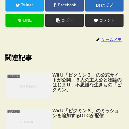
Twitter
Facebook
はてブ
LINE
コピー
コメント
ゲームメモ
関連記事
Wii U「ピクミン３」の公式サイ
ピクミン
トが公開、３人の主人公と物語の
はじまり、不思議な生きもの「ピ
クミン」
Wii U「ピクミン３」のミッショ
ピクミン
ンを追加するDLCが配信