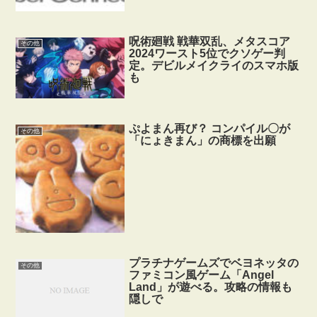
呪術廻戦 戦華双乱、メタスコア
その他
2024ワースト5位でクソゲー判
定。デビルメイクライのスマホ版
も
ぷよまん再び？ コンパイル〇が
その他
「にょきまん」の商標を出願
プラチナゲームズでベヨネッタの
その他
ファミコン風ゲーム「Angel
Land」が遊べる。攻略の情報も
隠しで