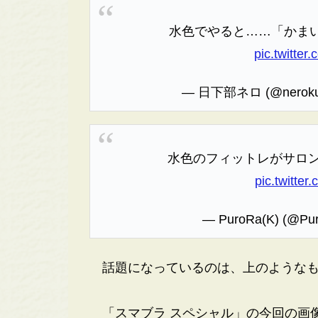
水色でやると……「かま
pic.twitte
— 日下部ネロ (@neroku
水色のフィットレがサロ
pic.twitte
— PuroRa(K) (@Pu
話題になっているのは、上のようなも
「スマブラ スペシャル」の今回の画像は、