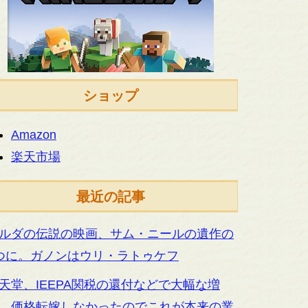
ショップ
Amazon
楽天市場
最近の記事
ルダの伝説の映画、サム・ニールの遺作の
つに。ガノンはウリ・ラトゥケフ
天堂、IEEPA関税の還付などで大幅な増
。価格転嫁しなかったのでこれが本来の業