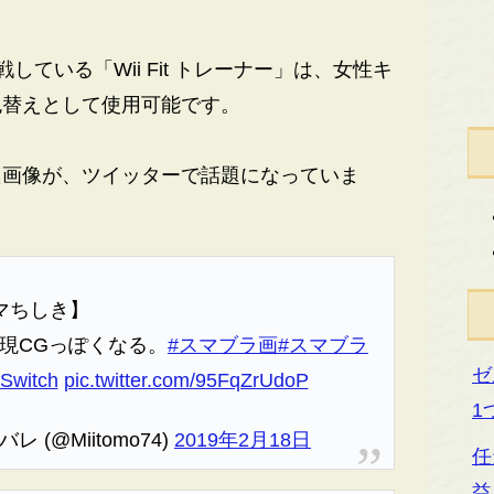
戦している「Wii Fit トレーナー」は、女性キ
色替えとして使用可能です。
画像が、ツイッターで話題になっていま
マちしき】
再現CGっぽくなる。
#スマブラ画
#スマブラ
ゼ
Switch
pic.twitter.com/95FqZrUdoP
1
(@Miitomo74)
2019年2月18日
任
益