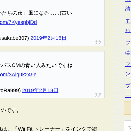
績
いたちの夜」風になる……(古い
モ
r.com/7KyespbjDd
わ
sakabe307)
2019年2月18日
フ
は
フ
ンパスCMの青い人みたいですね
ン
r.com/3Aiq9k249e
プ
roRa999)
2019年2月18日
ー
のです。
「Wii Fit トレーナー」をインクで塗