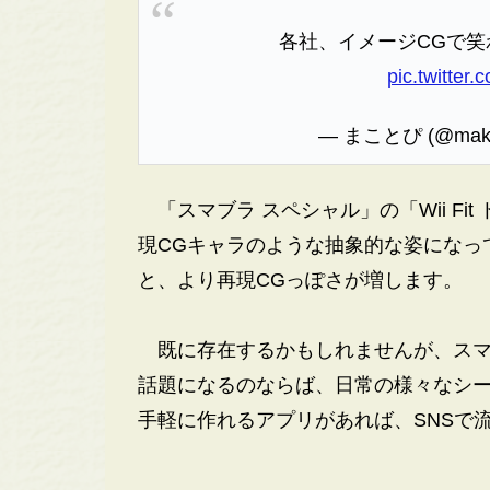
各社、イメージCGで
pic.twitte
— まことぴ (@mako
「スマブラ スペシャル」の「Wii Fi
現CGキャラのような抽象的な姿になっ
と、より再現CGっぽさが増します。
既に存在するかもしれませんが、スマ
話題になるのならば、日常の様々なシ
手軽に作れるアプリがあれば、SNSで