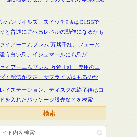
ンハンワイルズ、スイッチ2版はDLSSで
りと普通に遊べるレベルの動作になるかも
ァイアーエムブレム 万紫千紅、フェーと
違う白い鳥。イシュマールにも鳥が…
ァイアーエムブレム 万紫千紅、専用のニ
ダイ配信が決定。サプライズはあるのか
レイステーション、ディスクの終了後はコ
ドを入れたパッケージ販売などを模索
検索