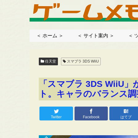
＜ ホーム ＞
＜ サイト案内 ＞
＜ 
任天堂
スマブラ 3DS WiiU
「スマブラ 3DS WiiU」が
ト。キャラのバランス調
Twitter
Facebook
はてブ