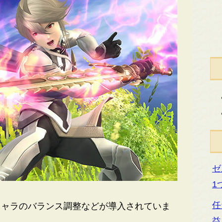
ゼ
1
任
ャラのバランス調整などが導入されていま
益