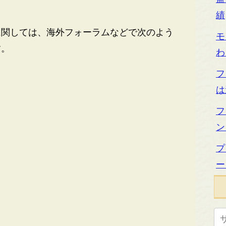
績
関しては、海外フォーラムなどで次のよう
モ
す。
わ
フ
は
フ
ン
プ
ー