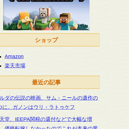
ショップ
Amazon
楽天市場
最近の記事
ルダの伝説の映画、サム・ニールの遺作の
つに。ガノンはウリ・ラトゥケフ
天堂、IEEPA関税の還付などで大幅な増
。価格転嫁しなかったのでこれが本来の業