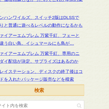
ンハンワイルズ、スイッチ2版はDLSSで
りと普通に遊べるレベルの動作になるかも
ァイアーエムブレム 万紫千紅、フェーと
違う白い鳥。イシュマールにも鳥が…
ァイアーエムブレム 万紫千紅、専用のニ
ダイ配信が決定。サプライズはあるのか
レイステーション、ディスクの終了後はコ
ドを入れたパッケージ販売などを模索
検索