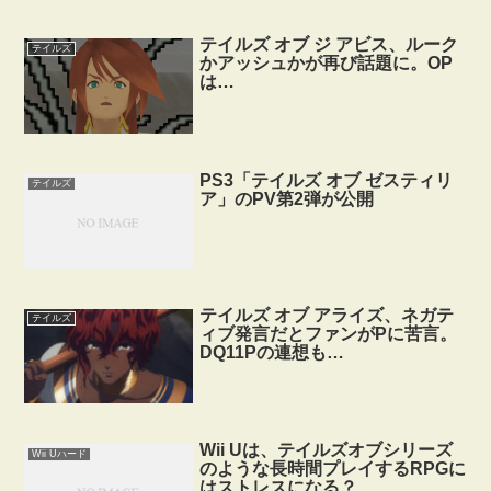
テイルズ オブ ジ アビス、ルーク
テイルズ
かアッシュかが再び話題に。OP
は…
PS3「テイルズ オブ ゼスティリ
テイルズ
ア」のPV第2弾が公開
テイルズ オブ アライズ、ネガテ
テイルズ
ィブ発言だとファンがPに苦言。
DQ11Pの連想も…
Wii Uは、テイルズオブシリーズ
Wii Uハード
のような長時間プレイするRPGに
はストレスになる？