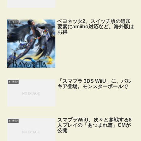
ベヨネッタ2、スイッチ版の追加
任天堂
要素にamiibo対応など。海外版は
お得
「スマブラ 3DS WiiU」に、パル
任天堂
キア登場。モンスターボールで
スマブラWiiU、次々と参戦する8
任天堂
人プレイの「あつまれ篇」CMが
公開