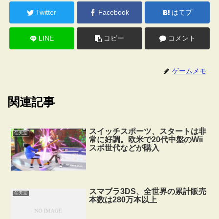
Twitter
Facebook
はてブ
LINE
コピー
コメント
ゲームメモ
関連記事
スイッチスポーツ、スタートは非
任天堂
常に好調。欧米で20代中盤のWii
スポ世代などが購入
スマブラ3DS、全世界の累計販売
任天堂
本数は280万本以上