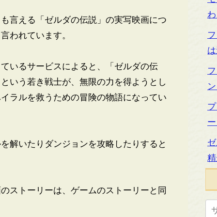
わ
も言える「ゼルダの伝説」の実写映画につ
フ
と言われています。
は
ているサービスによると、「ゼルダの伝
フ
クという若き戦士が、無限の力を得ようとし
ン
ハイラルを救うための冒険の物語になってい
プ
ー
ゼ
を解いたりダンジョンを攻略したりすると
精
のストーリーは、ゲームのストーリーと同