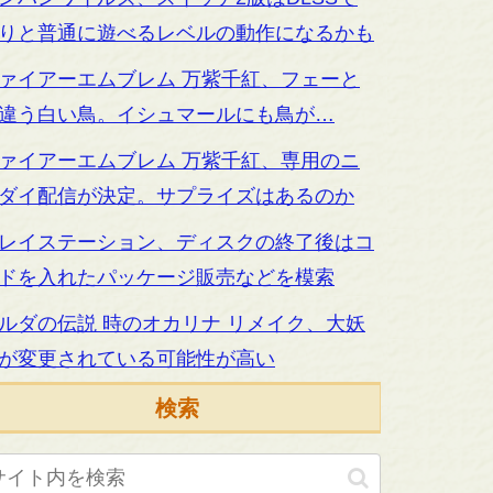
りと普通に遊べるレベルの動作になるかも
ァイアーエムブレム 万紫千紅、フェーと
違う白い鳥。イシュマールにも鳥が…
ァイアーエムブレム 万紫千紅、専用のニ
ダイ配信が決定。サプライズはあるのか
レイステーション、ディスクの終了後はコ
ドを入れたパッケージ販売などを模索
ルダの伝説 時のオカリナ リメイク、大妖
が変更されている可能性が高い
検索