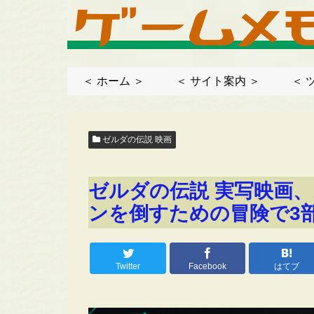
＜ ホーム ＞
＜ サイト案内 ＞
＜ 
ゼルダの伝説 映画
ゼルダの伝説 実写映画
ンを倒すための冒険で3
Twitter
Facebook
はてブ