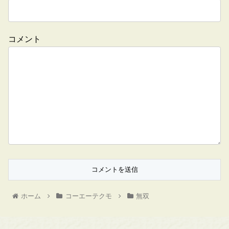
コメント
ホーム
コーエーテクモ
無双