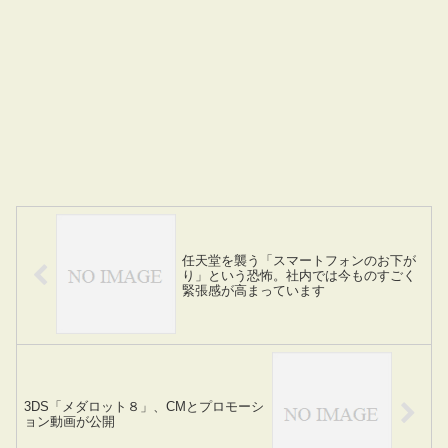
任天堂を襲う「スマートフォンのお下が
り」という恐怖。社内では今ものすごく
緊張感が高まっています
3DS「メダロット８」、CMとプロモーシ
ョン動画が公開