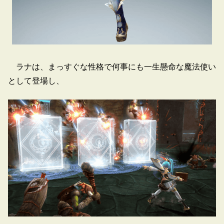
ラナは、まっすぐな性格で何事にも一生懸命な魔法使い
として登場し、