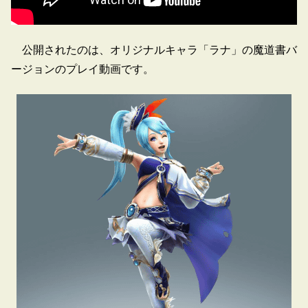
公開されたのは、オリジナルキャラ「ラナ」の魔道書バ
ージョンのプレイ動画です。