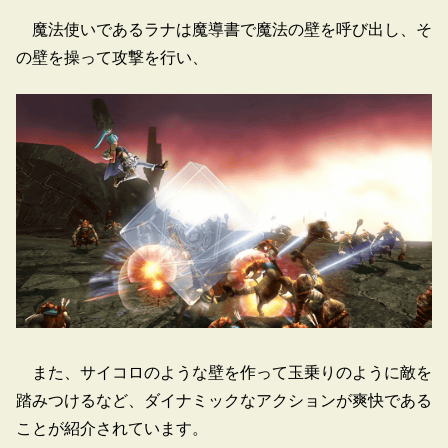
魔法使いであるラナは魔導書で魔法の壁を呼び出し、そ
の壁を操って攻撃を行い、
また、サイコロのような壁を作って玉乗りのように敵を
踏みつけるなど、ダイナミックなアクションが爽快である
ことが紹介されています。