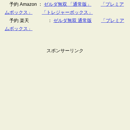
予約 Amazon ：
ゼルダ無双 「通常版」
「プレミア
ムボックス」
「トレジャーボックス」
予約 楽天 ：
ゼルダ無双 通常版
「プレミア
ムボックス」
スポンサーリンク