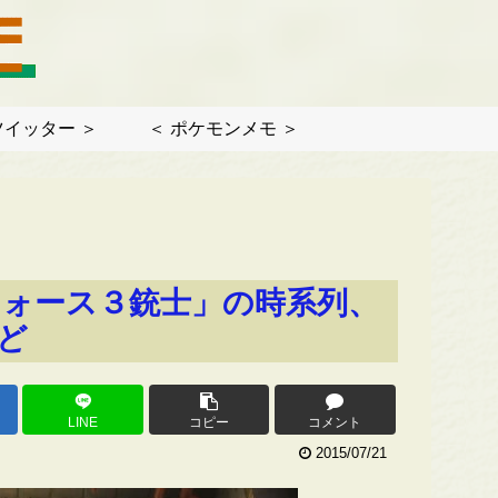
ツイッター ＞
＜ ポケモンメモ ＞
フォース３銃士」の時系列、
ど
LINE
コピー
コメント
2015/07/21