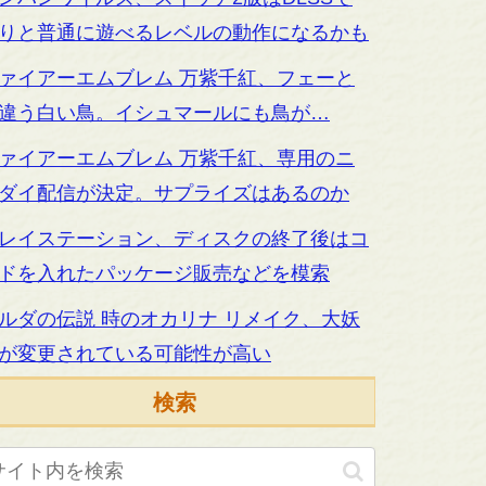
りと普通に遊べるレベルの動作になるかも
ァイアーエムブレム 万紫千紅、フェーと
違う白い鳥。イシュマールにも鳥が…
ァイアーエムブレム 万紫千紅、専用のニ
ダイ配信が決定。サプライズはあるのか
レイステーション、ディスクの終了後はコ
ドを入れたパッケージ販売などを模索
ルダの伝説 時のオカリナ リメイク、大妖
が変更されている可能性が高い
検索