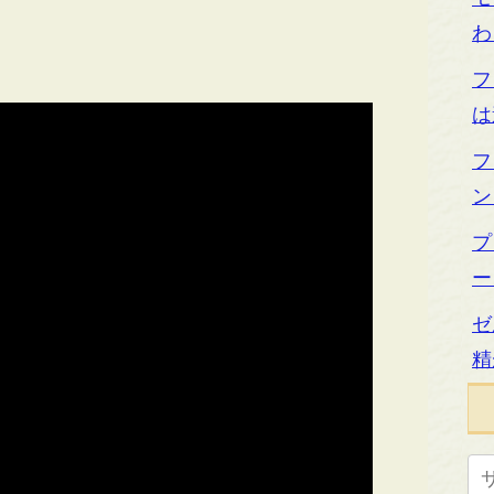
わ
フ
は
フ
ン
プ
ー
ゼ
精