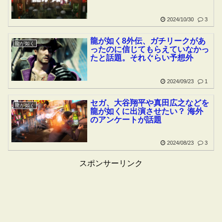
2024/10/30
3
龍が如く8外伝、ガチリークがあ
龍が如く
ったのに信じてもらえていなかっ
たと話題。それぐらい予想外
2024/09/23
1
セガ、大谷翔平や真田広之などを
龍が如く
龍が如くに出演させたい？ 海外
のアンケートが話題
2024/08/23
3
スポンサーリンク