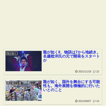
龍が如く8、物語は7から地続き。
龍が如く
名越稔洋氏の元で開発をスタート
か
2021/11/18
22
龍が如く、国外を舞台にする可能
龍が如く
性も。海外展開を積極的に行いた
いとのこと
2021/09/07
14