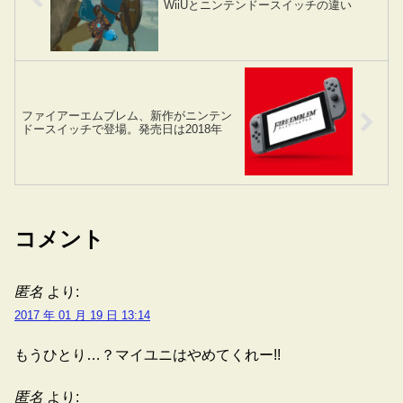
WiiUとニンテンドースイッチの違い
ファイアーエムブレム、新作がニンテン
ドースイッチで登場。発売日は2018年
コメント
匿名
より:
2017 年 01 月 19 日 13:14
もうひとり…？マイユニはやめてくれー!!
匿名
より: