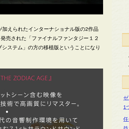
が加えられたインターナショナル版の2作品
ら発売された「ファイナルファンタジー１２
ブシステム」の方の移植版ということになり
ゼ
1
任
益