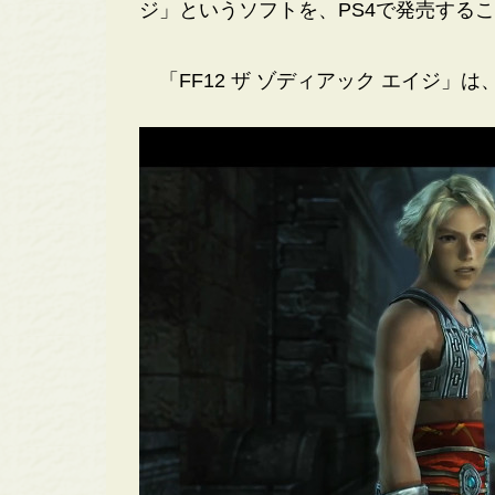
ジ」というソフトを、PS4で発売する
「FF12 ザ ゾディアック エイジ」は