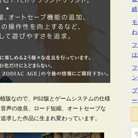
績
モ
わ
フ
は
フ
ン
プ
植版なので、PS2版とゲームシステムの仕様
ー
、音声の改良、ロード短縮、オートセーブな
を追求した作品に生まれ変わっています。