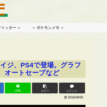
ツイッター ＞
＜ ポケモンメモ ＞
 エイジ、PS4で登場。グラフ
、オートセーブなど
LINE
コピー
コメント
2016/06/06