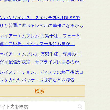
ンハンワイルズ、スイッチ2版はDLSSで
りと普通に遊べるレベルの動作になるかも
ァイアーエムブレム 万紫千紅、フェーと
違う白い鳥。イシュマールにも鳥が…
ァイアーエムブレム 万紫千紅、専用のニ
ダイ配信が決定。サプライズはあるのか
レイステーション、ディスクの終了後はコ
ドを入れたパッケージ販売などを模索
検索