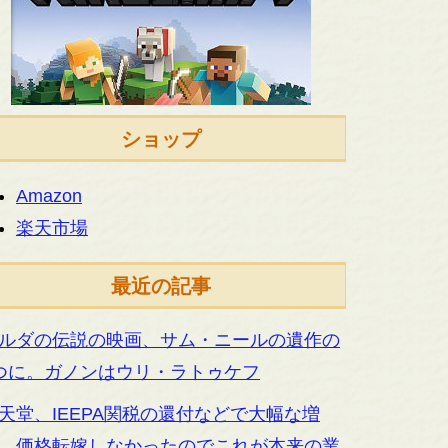
ショップ
Amazon
楽天市場
最近の記事
ルダの伝説の映画、サム・ニールの遺作の
つに。ガノンはウリ・ラトゥケフ
天堂、IEEPA関税の還付などで大幅な増
。価格転嫁しなかったのでこれが本来の業