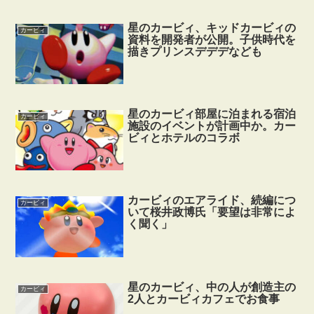
星のカービィ、キッドカービィの
カービィ
資料を開発者が公開。子供時代を
描きプリンスデデデなども
星のカービィ部屋に泊まれる宿泊
カービィ
施設のイベントが計画中か。カー
ビィとホテルのコラボ
カービィのエアライド、続編につ
カービィ
いて桜井政博氏「要望は非常によ
く聞く」
星のカービィ、中の人が創造主の
カービィ
2人とカービィカフェでお食事