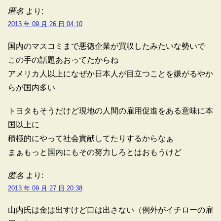
匿名
より:
2013 年 09 月 26 日 04:10
国内のマスコミまで悪徳企業が買収したみたいな勢いで
この手の話題あおってたからね
アメリカ人以上になぜか日本人が目立つことを嫌がるやか
らが国内多い
トヨタもそうだけど現地の人間の雇用促進をある意味に本
国以上に
積極的にやって社会貢献してたりするからなぁ
まぁもっと国内にもその努力しろとはおもうけど
匿名
より:
2013 年 09 月 27 日 20:38
山内氏は金は出すけど口は出さない（例外がイチローの雇