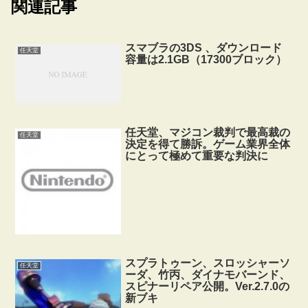
関連記事
スマブラの3DS 、ダウンロード
任天堂
容量は2.1GB（17300ブロック）
任天堂、マジコン裁判で最高裁の
任天堂
決定を得て勝訴。ゲーム業界全体
にとって極めて重要な判決に
スプラトゥーン、スロッシャーソ
任天堂
ーダ、竹丙、ダイナモバーンド、
スピナーリペア公開。Ver.2.7.0の
新ブキ