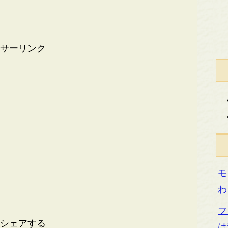
サーリンク
モ
わ
フ
シェアする
は