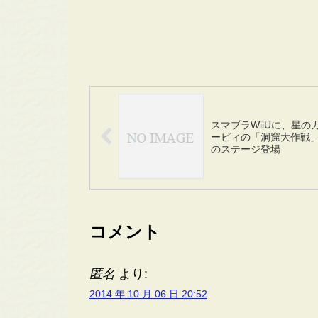
スマブラWiiUに、星の
ービィの「洞窟大作戦
のステージ登場
コメント
匿名
より:
2014 年 10 月 06 日 20:52