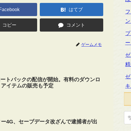
Facebook
はてブ
フ
ン
コピー
コメント
プ
ー
ゲームメモ
ゼ
精
ゼ
ポートパックの配信が開始。有料のダウンロ
、アイテムの販売も予定
キ
ー4G、セーブデータ改ざんで逮捕者が出