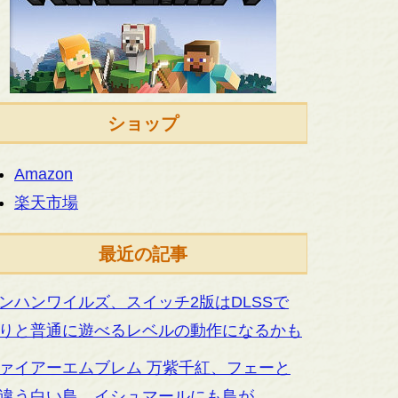
ショップ
Amazon
楽天市場
最近の記事
ンハンワイルズ、スイッチ2版はDLSSで
りと普通に遊べるレベルの動作になるかも
ァイアーエムブレム 万紫千紅、フェーと
違う白い鳥。イシュマールにも鳥が…