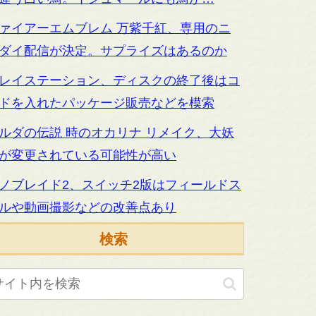
ァイアーエムブレム 万紫千紅、専用のニ
ダイ配信が決定。サプライズはあるのか
レイステーション、ディスクの終了後はコ
ドを入れたパッケージ販売などを模索
ルダの伝説 時のオカリナ リメイク、大妖
が変更されている可能性が高い
ノブレイド2、スイッチ2版はフィールドス
ルや動画撮影などの改善点あり
検索