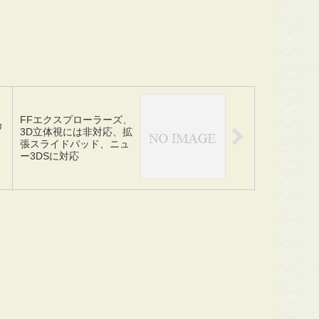
FFエクスプローラーズ、
カ
3D立体視には非対応、拡
」
張スライドパッド、ニュ
ー3DSに対応