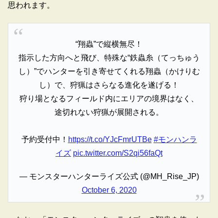
思われます。
“翔蟲”で縦横無尽！
指示した方向へと飛び、特殊な“鉄蟲糸（てっちゅう
し）”でハンターを引き寄せてくれる翔蟲（かけりむ
し）で、狩猟はさらなる進化を遂げる！
狩り場となるフィールド内にエリアの境界はなく、
途切れない狩猟が展開される。
予約受付中！
https://t.co/YJcFmrUTBe
#モンハンラ
イズ
pic.twitter.com/S2qi56faQt
— モンスターハンターライズ公式 (@MH_Rise_JP)
October 6, 2020