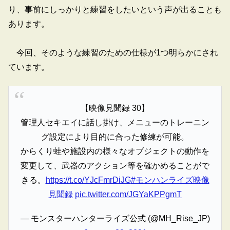
り、事前にしっかりと練習をしたいという声が出ることも
あります。
今回、そのような練習のための仕様が1つ明らかにされ
ています。
【映像見聞録 30】
管理人セキエイに話し掛け、メニューのトレーニン
グ設定により目的に合った修練が可能。
からくり蛙や施設内の様々なオブジェクトの動作を
変更して、武器のアクション等を確かめることがで
きる。
https://t.co/YJcFmrDiJG
#モンハンライズ映像
見聞録
pic.twitter.com/JGYaKPPgmT
— モンスターハンターライズ公式 (@MH_Rise_JP)