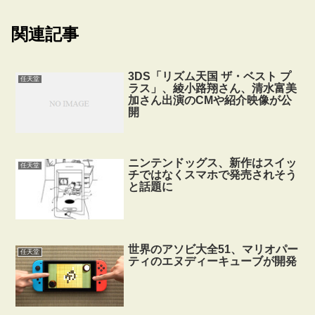
関連記事
3DS「リズム天国 ザ・ベスト プ
任天堂
ラス」、綾小路翔さん、清水富美
加さん出演のCMや紹介映像が公
開
ニンテンドッグス、新作はスイッ
任天堂
チではなくスマホで発売されそう
と話題に
世界のアソビ大全51、マリオパー
任天堂
ティのエヌディーキューブが開発