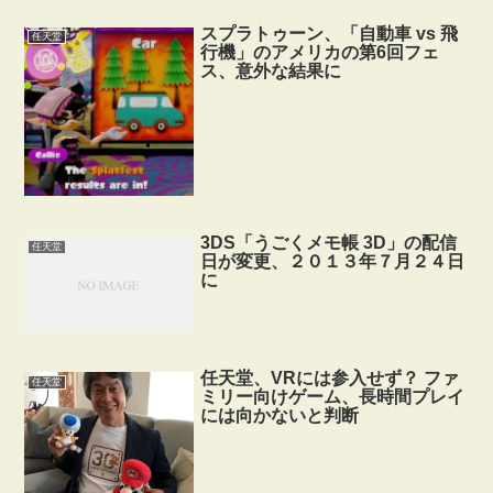
スプラトゥーン、「自動車 vs 飛
任天堂
行機」のアメリカの第6回フェ
ス、意外な結果に
3DS「うごくメモ帳 3D」の配信
任天堂
日が変更、２０１３年７月２４日
に
任天堂、VRには参入せず？ ファ
任天堂
ミリー向けゲーム、長時間プレイ
には向かないと判断