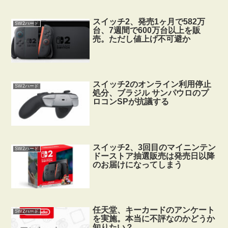
スイッチ2、発売1ヶ月で582万
SW2ハード
台、7週間で600万台以上を販
売。ただし値上げ不可避か
スイッチ2のオンライン利用停止
SW2ハード
処分、ブラジル サンパウロのプ
ロコンSPが抗議する
スイッチ2、3回目のマイニンテン
SW2ハード
ドーストア抽選販売は発売日以降
のお届けになってしまう
任天堂、キーカードのアンケート
SW2ハード
を実施。本当に不評なのかどうか
知りたい？