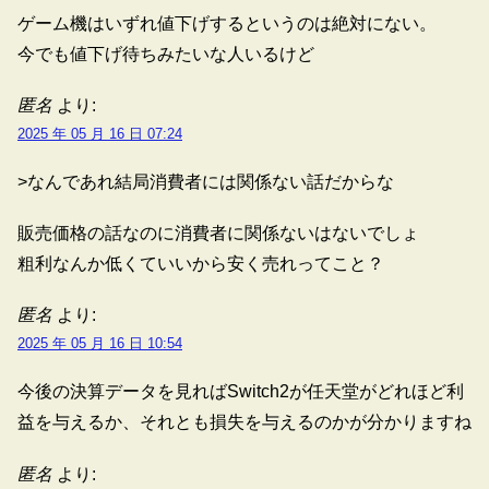
ゲーム機はいずれ値下げするというのは絶対にない。
今でも値下げ待ちみたいな人いるけど
匿名
より:
2025 年 05 月 16 日 07:24
>なんであれ結局消費者には関係ない話だからな
販売価格の話なのに消費者に関係ないはないでしょ
粗利なんか低くていいから安く売れってこと？
匿名
より:
2025 年 05 月 16 日 10:54
今後の決算データを見ればSwitch2が任天堂がどれほど利
益を与えるか、それとも損失を与えるのかが分かりますね
匿名
より: