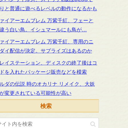
りと普通に遊べるレベルの動作になるかも
ァイアーエムブレム 万紫千紅、フェーと
違う白い鳥。イシュマールにも鳥が…
ァイアーエムブレム 万紫千紅、専用のニ
ダイ配信が決定。サプライズはあるのか
レイステーション、ディスクの終了後はコ
ドを入れたパッケージ販売などを模索
ルダの伝説 時のオカリナ リメイク、大妖
が変更されている可能性が高い
検索