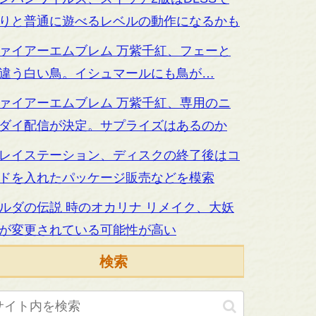
りと普通に遊べるレベルの動作になるかも
ァイアーエムブレム 万紫千紅、フェーと
違う白い鳥。イシュマールにも鳥が…
ァイアーエムブレム 万紫千紅、専用のニ
ダイ配信が決定。サプライズはあるのか
レイステーション、ディスクの終了後はコ
ドを入れたパッケージ販売などを模索
ルダの伝説 時のオカリナ リメイク、大妖
が変更されている可能性が高い
検索