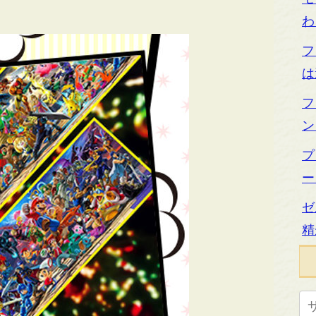
わ
フ
は
フ
ン
プ
ー
ゼ
精