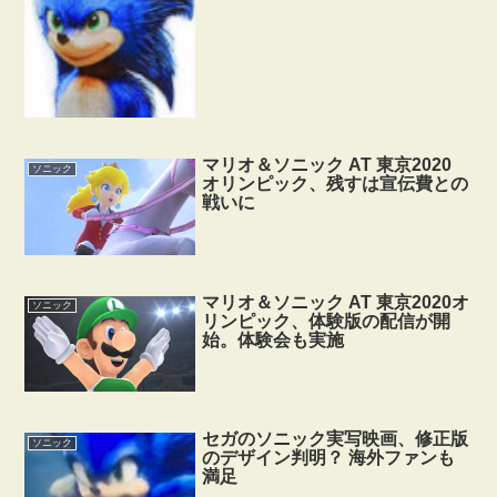
マリオ＆ソニック AT 東京2020
ソニック
オリンピック、残すは宣伝費との
戦いに
マリオ＆ソニック AT 東京2020オ
ソニック
リンピック、体験版の配信が開
始。体験会も実施
セガのソニック実写映画、修正版
ソニック
のデザイン判明？ 海外ファンも
満足