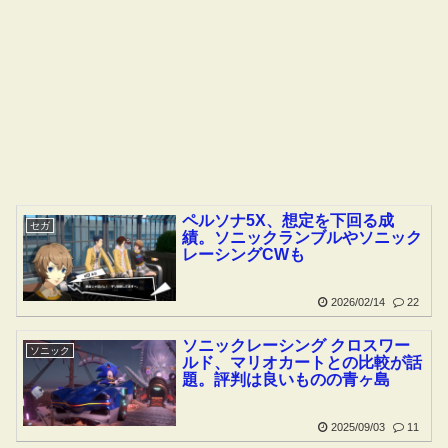
ペルソナ5X、想定を下回る成
セガ
績。ソニックランブルやソニック
レーシングCWも
2026/02/14
22
ソニックレーシング クロスワー
ソニック
ルド、マリオカートとの比較が話
題。評判は良いものの青ヶ島
2025/09/03
11