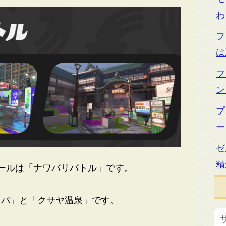
わ
フ
は
フ
ン
プ
ー
ゼ
精
ールは「ナワバリバトル」です。
パ」と「クサヤ温泉」です。