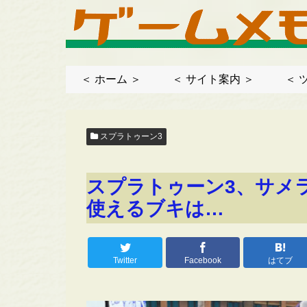
＜ ホーム ＞
＜ サイト案内 ＞
＜ 
スプラトゥーン3
スプラトゥーン3、サメ
使えるブキは…
Twitter
Facebook
はてブ