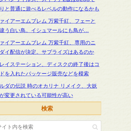
りと普通に遊べるレベルの動作になるかも
ァイアーエムブレム 万紫千紅、フェーと
違う白い鳥。イシュマールにも鳥が…
ァイアーエムブレム 万紫千紅、専用のニ
ダイ配信が決定。サプライズはあるのか
レイステーション、ディスクの終了後はコ
ドを入れたパッケージ販売などを模索
ルダの伝説 時のオカリナ リメイク、大妖
が変更されている可能性が高い
検索