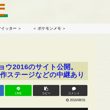
ツイッター ＞
＜ ポケモンメモ ＞
ウ2016のサイト公開。
サガ新作ステージなどの中継あり
LINE
コピー
コメント
2016/08/31