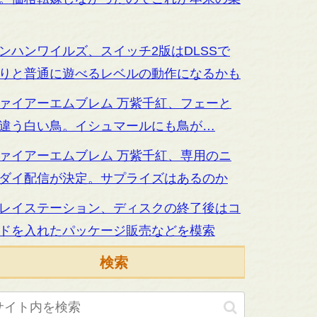
ンハンワイルズ、スイッチ2版はDLSSで
りと普通に遊べるレベルの動作になるかも
ァイアーエムブレム 万紫千紅、フェーと
違う白い鳥。イシュマールにも鳥が…
ァイアーエムブレム 万紫千紅、専用のニ
ダイ配信が決定。サプライズはあるのか
レイステーション、ディスクの終了後はコ
ドを入れたパッケージ販売などを模索
検索