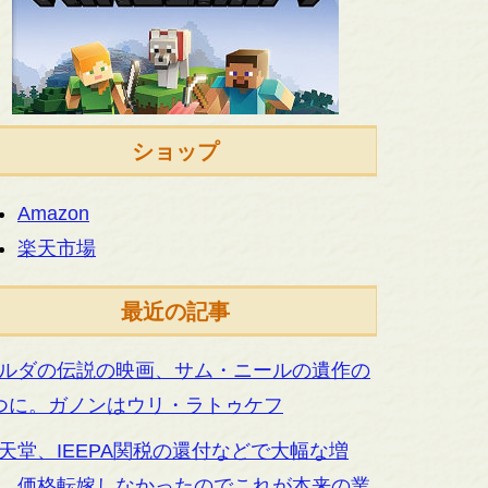
ショップ
Amazon
楽天市場
最近の記事
ルダの伝説の映画、サム・ニールの遺作の
つに。ガノンはウリ・ラトゥケフ
天堂、IEEPA関税の還付などで大幅な増
。価格転嫁しなかったのでこれが本来の業