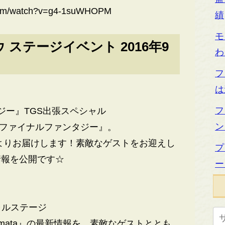
.com/watch?v=g4-1suWHOPM
績
モ
ステージイベント 2016年9
わ
フ
は
フ
ジー』TGS出張スペシャル
ン
 ファイナルファンタジー』。
ジよりお届けします！素敵なゲストをお迎えし
プ
情報を公開です☆
ー
シャルステージ
tomata』の最新情報を、素敵なゲストととも