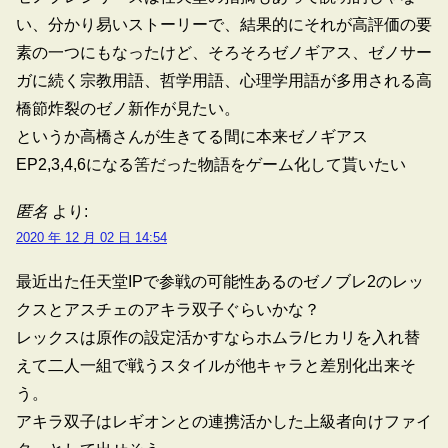
い、分かり易いストーリーで、結果的にそれが高評価の要
素の一つにもなったけど、そろそろゼノギアス、ゼノサー
ガに続く宗教用語、哲学用語、心理学用語が多用される高
橋節炸裂のゼノ新作が見たい。
というか高橋さんが生きてる間に本来ゼノギアス
EP2,3,4,6になる筈だった物語をゲーム化して貰いたい
匿名
より:
2020 年 12 月 02 日 14:54
最近出た任天堂IPで参戦の可能性あるのゼノブレ2のレッ
クスとアスチェのアキラ双子ぐらいかな？
レックスは原作の設定活かすならホムラ/ヒカリを入れ替
えて二人一組で戦うスタイルが他キャラと差別化出来そ
う。
アキラ双子はレギオンとの連携活かした上級者向けファイ