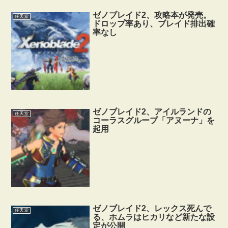
ゼノブレイド2、攻略本が発売。
任天堂
ドロップ率あり、ブレイド排出確
率なし
ゼノブレイド2、アイルランドの
任天堂
コーラスグループ「アヌーナ」を
起用
ゼノブレイド2、レックス死んで
任天堂
る、ホムラはヒカリなど新たな設
定が公開