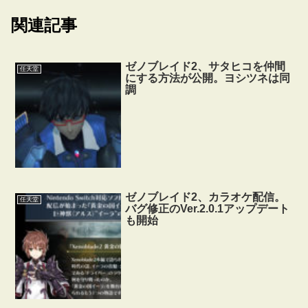
関連記事
ゼノブレイド2、サタヒコを仲間
任天堂
にする方法が公開。ヨシツネは同
調
ゼノブレイド2、カラオケ配信。
任天堂
バグ修正のVer.2.0.1アップデート
も開始