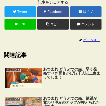
記事をシェアする
Twitter
Facebook
はてブ
LINE
コピー
コメント
ゲームメモ
関連記事
あつまれ どうぶつの森、早く発
どうぶつの森
売すべき署名が1万2千人以上集ま
ってしまう
あつまれ どうぶつの森、紙質が
どうぶつの森
変わり厚みのアップが抑えられた