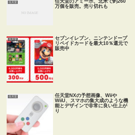
任天堂のアミーボ、北米で約260
任天堂
万個を販売。売り切れも
セブンイレブン、ニンテンドープ
任天堂
リペイドカードを最大10％還元で
販売中
任天堂NXの予想画像、Wiiや
任天堂
WiiU、スマホの集大成のような機
能とデザインで非常に良い仕上が
り