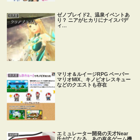
ゼノブレイド2、温泉イベントあ
任天堂
り？ ニアがヒカリにナイスバデ
ィ…
マリオ＆ルイージRPG ペーパー
任天堂
マリオMIX、キノピオレスキュー
などのクエストも存在
エミュレーター開発の天才Near
その他
氏が亡くなる。あの有名ゲーム機