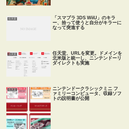
「スマブラ 3DS WiiU」のキラ
任天堂
ー、拾って使うと自分がキラーに
なって突進する
任天堂、URLを変更。ドメインを
任天堂
北米版と統一し、ニンテンドーリ
ダイレクトも実施
ニンテンドークラシックミニ フ
任天堂
ァミリーコンピュータ、収録ソフ
トの説明書が公開