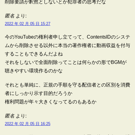
削除要請が釈然としないとか犯罪者の思考だな
匿名
より:
2022 年 02 月 05 日 15:27
今のYouTubeの権利者申し立てって、ContentsIDのシステ
ムから削除させる以外に本当の著作権者に動画収益を付与
することもできるんだよね
それをしないで全面削除ってことは何らかの形でBGMが
聴きやすい環境作るのかな
それとも単純に、正規の手順を守る配信者との区別を消費
者にしっかり示す目的だろうか
権利問題が年々大きくなってるのもあるか
匿名
より:
2022 年 02 月 05 日 16:25