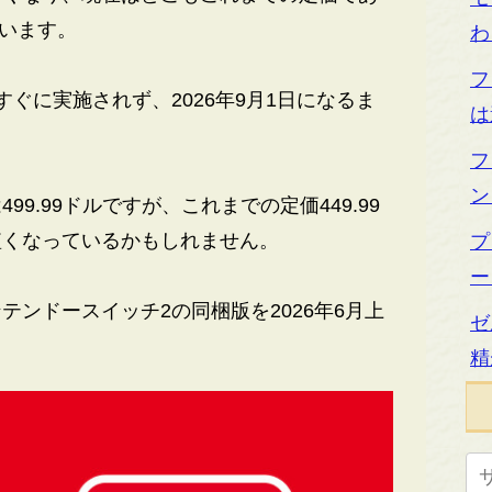
ています。
わ
フ
ぐに実施されず、2026年9月1日になるま
は
フ
ン
.99ドルですが、これまでの定価449.99
短くなっているかもしれません。
プ
ー
ンドースイッチ2の同梱版を2026年6月上
ゼ
精