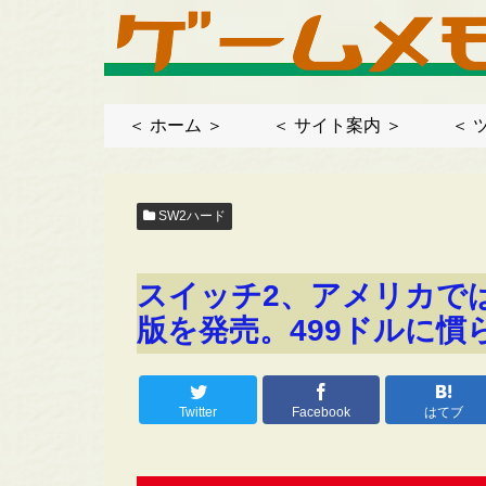
＜ ホーム ＞
＜ サイト案内 ＞
＜ 
SW2ハード
スイッチ2、アメリカで
版を発売。499ドルに慣
Twitter
Facebook
はてブ