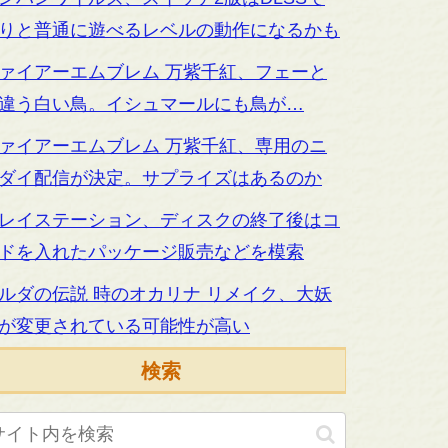
りと普通に遊べるレベルの動作になるかも
ァイアーエムブレム 万紫千紅、フェーと
違う白い鳥。イシュマールにも鳥が…
ァイアーエムブレム 万紫千紅、専用のニ
ダイ配信が決定。サプライズはあるのか
レイステーション、ディスクの終了後はコ
ドを入れたパッケージ販売などを模索
ルダの伝説 時のオカリナ リメイク、大妖
が変更されている可能性が高い
検索