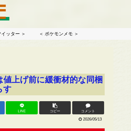
ツイッター ＞
＜ ポケモンメモ ＞
は値上げ前に緩衝材的な同梱
らす
LINE
コピー
コメント
2026/05/13