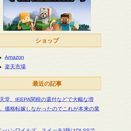
ショップ
Amazon
楽天市場
最近の記事
天堂、IEEPA関税の還付などで大幅な増
。価格転嫁しなかったのでこれが本来の業
ンハンワイルズ、スイッチ2版はDLSSで