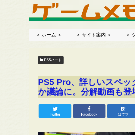
＜ ホーム ＞
＜ サイト案内 ＞
＜ 
PS5ハード
PS5 Pro、詳しいス
か議論に。分解動画も登
Twitter
Facebook
はてブ