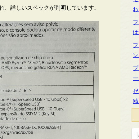
され、詳しいスペックが判明しています。
わ
フ
は
フ
ン
プ
ー
ゼ
精