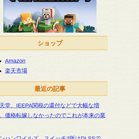
ショップ
Amazon
楽天市場
最近の記事
天堂、IEEPA関税の還付などで大幅な増
。価格転嫁しなかったのでこれが本来の業
ンハンワイルズ、スイッチ2版はDLSSで