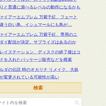
りと普通に遊べるレベルの動作になるかも
ァイアーエムブレム 万紫千紅、フェーと
違う白い鳥。イシュマールにも鳥が…
ァイアーエムブレム 万紫千紅、専用のニ
ダイ配信が決定。サプライズはあるのか
レイステーション、ディスクの終了後はコ
ドを入れたパッケージ販売などを模索
ルダの伝説 時のオカリナ リメイク、大妖
が変更されている可能性が高い
検索