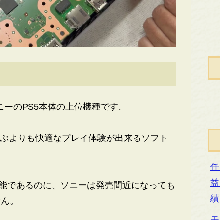
ニーのPS5本体の上位機種です。
遊ぶよりも快適なプレイ体験が出来るソフト
任
益
の性能であるのに、ソニーは発売間近になっても
績
せん。
モ