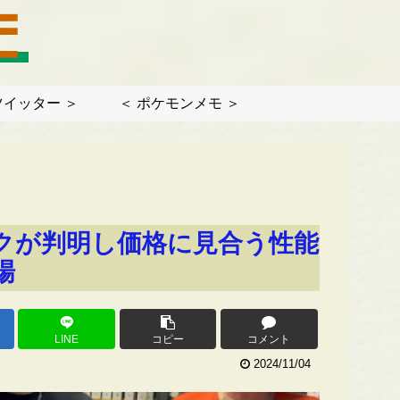
ツイッター ＞
＜ ポケモンメモ ＞
ペックが判明し価格に見合う性能
場
LINE
コピー
コメント
2024/11/04