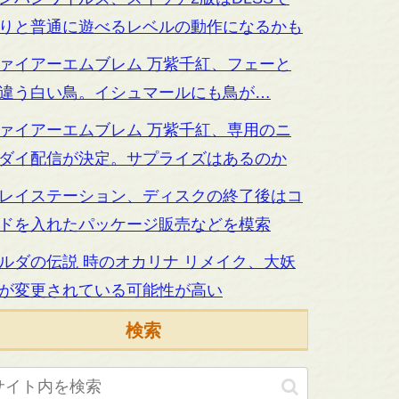
りと普通に遊べるレベルの動作になるかも
ァイアーエムブレム 万紫千紅、フェーと
違う白い鳥。イシュマールにも鳥が…
ァイアーエムブレム 万紫千紅、専用のニ
ダイ配信が決定。サプライズはあるのか
レイステーション、ディスクの終了後はコ
ドを入れたパッケージ販売などを模索
ルダの伝説 時のオカリナ リメイク、大妖
が変更されている可能性が高い
検索