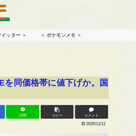
ツイッター ＞
＜ ポケモンメモ ＞
DEを同価格帯に値下げか。国
LINE
コピー
コメント
2025/11/11