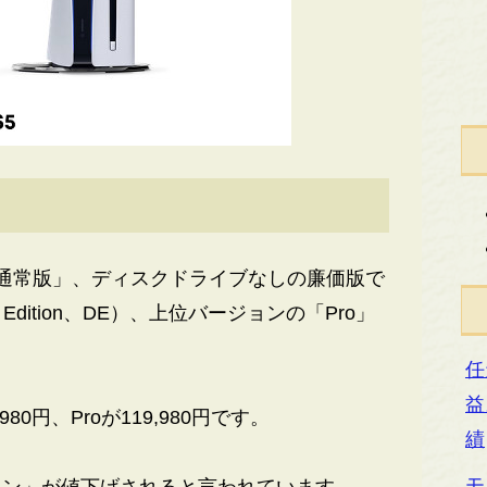
通常版」、ディスクドライブなしの廉価版で
Edition、DE）、上位バージョンの「Pro」
任
益
80円、Proが119,980円です。
績
モ
ン」が値下げされると言われています。