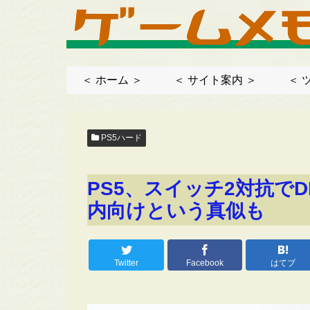
＜ ホーム ＞
＜ サイト案内 ＞
＜ 
PS5ハード
PS5、スイッチ2対抗で
内向けという真似も
Twitter
Facebook
はてブ